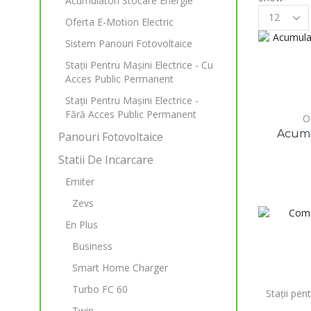
Acumulatori Stocare Energie
Products
Oferta E-Motion Electric
per
page
Sistem Panouri Fotovoltaice
Stații Pentru Mașini Electrice - Cu
Acces Public Permanent
Stații Pentru Mașini Electrice -
Fără Acces Public Permanent
O
Acumu
Panouri Fotovoltaice
Statii De Incarcare
Emiter
Zevs
En Plus
Business
Smart Home Charger
Turbo FC 60
Stații pen
Twin