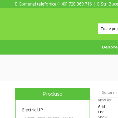
Comenzi telefonice (+40) 728 369 716
Str. Buce
Despre
Produse
View as:
Grid
Electric UP
List
Show