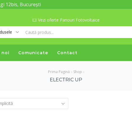
gi 12bis, București
Vezi oferte Panouri Fotovoltaice
Search
input
 noi
Comunicate
Contact
Prima Pagină
Shop
ELECTRIC UP