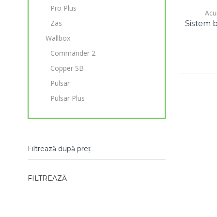
Pro Plus
Acu
Zas
Sistem 
Wallbox
Commander 2
Copper SB
Pulsar
Pulsar Plus
Filtrează după preț
Preț
Preț
FILTREAZĂ
minim
maxim