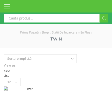
Search
input
Prima Pagină
Shop
Statii De Incarcare
En Plus
TWIN
View as:
Grid
List
Products
per
page