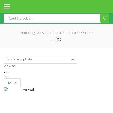
Search
input
Prima Pagină
Shop
Statii De Incarcare
Wallbe
PRO
View as:
Grid
List
Products
per
page