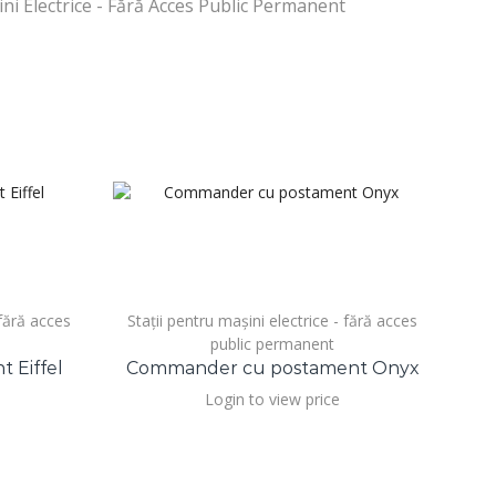
ini Electrice - Fără Acces Public Permanent
 fără acces
Stații pentru mașini electrice - fără acces
Sta
public permanent
 Eiffel
Commander cu postament Onyx
Login to view price