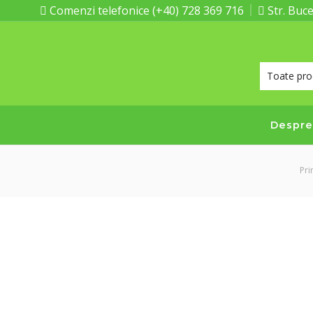
Comenzi telefonice (+40) 728 369 716
Str. Buce
Despre
Pri