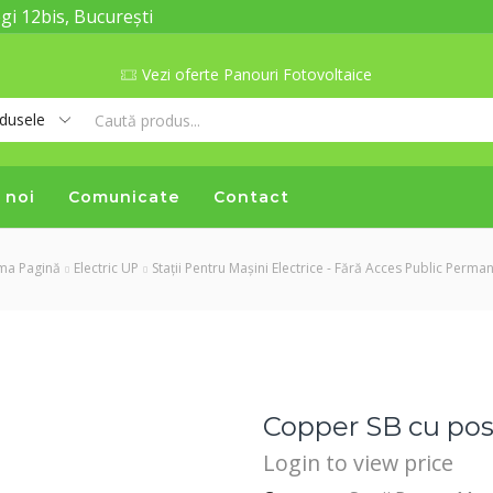
gi 12bis, București
Vezi oferte Panouri Fotovoltaice
Search
input
 noi
Comunicate
Contact
ma Pagină
Electric UP
Stații Pentru Mașini Electrice - Fără Acces Public Perma
Copper SB cu po
Login to view price