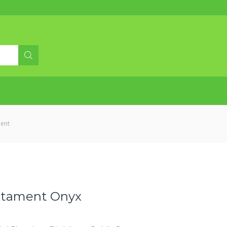
Profită acum de Electric-up!
nent
stament Onyx