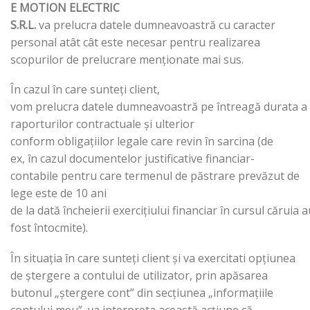
E MOTION ELECTRIC
S.R.L.
va prelucra datele dumneavoastră cu caracter
personal atât cât este necesar pentru realizarea
scopurilor de prelucrare menționate mai sus.
În cazul în care sunteți client,
vom prelucra datele dumneavoastră pe întreagă durata a
raporturilor contractuale și ulterior
conform obligațiilor legale care revin în sarcina (de
ex, în cazul documentelor justificative financiar-
contabile pentru care termenul de păstrare prevăzut de
lege este de 10 ani
de la dată încheierii exercițiului financiar în cursul căruia 
fost întocmite).
În situația în care sunteți client și va exercitati opțiunea
de ștergere a contului de utilizator, prin apăsarea
butonul „ștergere cont” din secțiunea „informațiile
contului meu”, va interpreta această acțiune că