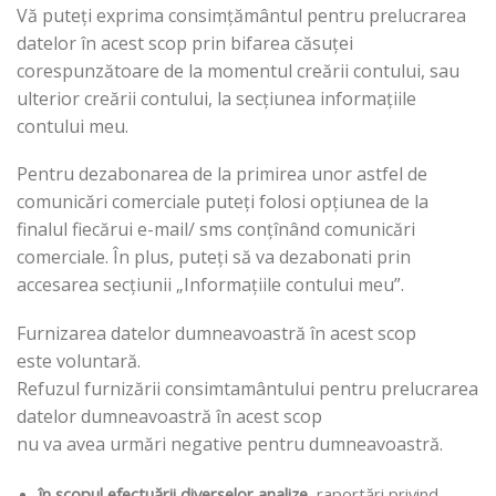
Vă puteți exprima consimțământul pentru prelucrarea
datelor în acest scop prin bifarea căsuței
corespunzătoare de la momentul creării contului, sau
ulterior creării contului, la secțiunea informațiile
contului meu.
Pentru dezabonarea de la primirea unor astfel de
comunicări comerciale puteți folosi opțiunea de la
finalul fiecărui e-mail/ sms conțînând comunicări
comerciale. În plus, puteți să va dezabonati prin
accesarea secțiunii „Informațiile contului meu”.
Furnizarea datelor dumneavoastră în acest scop
este voluntară.
Refuzul furnizării consimtamântului pentru prelucrarea
datelor dumneavoastră în acest scop
nu va avea urmări negative pentru dumneavoastră.
în scopul efectuării diverselor analize
, raportări privind