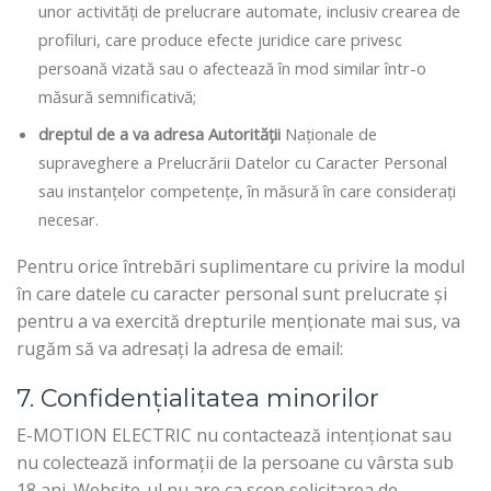
unor activități de prelucrare automate, inclusiv crearea de
profiluri, care produce efecte juridice care privesc
persoană vizată sau o afectează în mod similar într-o
măsură semnificativă;
dreptul de a va adresa Autorității
Naționale de
supraveghere a Prelucrării Datelor cu Caracter Personal
sau instanțelor competențe, în măsură în care considerați
necesar.
Pentru orice întrebări suplimentare cu privire la modul
în care datele cu caracter personal sunt prelucrate și
pentru a va exercită drepturile menționate mai sus, va
rugăm să va adresați la adresa de email:
7. Confidențialitatea minorilor
E-MOTION ELECTRIC nu contactează intenționat sau
nu colectează informații de la persoane cu vârsta sub
18 ani. Website-ul nu are ca scop solicitarea de