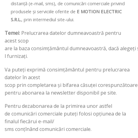
distanță (e-mail, sms), de comunicări comerciale privind
produsele și serviciile oferite de
E MOTION ELECTRIC
S.R.L.
, prin intermediul site-ului.
Temei
: Prelucrarea datelor dumneavoastră pentru
acest scop
are la baza consimțământul dumneavoastră, dacă alegeți 
l furnizați.
Va puteți exprimă consimțământul pentru prelucrarea
datelor în acest
scop prin completarea și bifarea căsuței corespunzătoare
pentru abonarea la newsletter disponibil pe site.
Pentru dezabonarea de la primirea unor astfel
de comunicări comerciale puteți folosi opțiunea de la
finalul fiecărui e-mail/
sms conțînând comunicări comerciale.