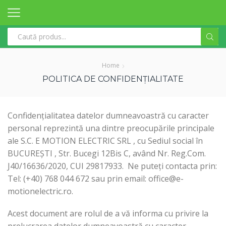
Search
input
Home
POLITICA DE CONFIDENȚIALITATE
Confidențialitatea datelor dumneavoastră cu caracter
personal reprezintă una dintre preocupările principale
ale S.C. E MOTION ELECTRIC SRL , cu Sediul social în
BUCUREȘTI , Str. Bucegi 12Bis C, având Nr. Reg.Com.
J40/16636/2020, CUI 29817933. Ne puteți contacta prin:
Tel: (+40) 768 044 672 sau prin email: office@e-
motionelectric.ro.
Acest document are rolul de a vă informa cu privire la
prelucrarea datelor dumneavoastră cu caracter