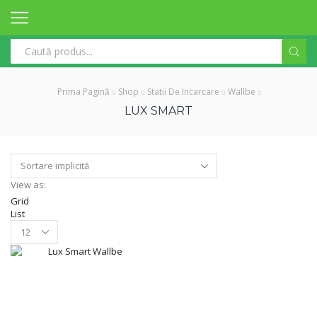
Search
input
Prima Pagină
Shop
Statii De Incarcare
Wallbe
LUX SMART
View as:
Grid
List
Products
per
page