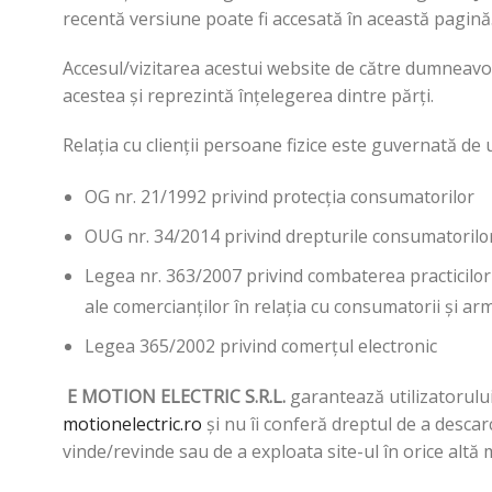
recentă versiune poate fi accesată în această pagină
Accesul/vizitarea acestui website de către dumneavoas
acestea și reprezintă înțelegerea dintre părți.
Relația cu clienții persoane fizice este guvernată d
OG nr. 21/1992 privind protecția consumatorilor
OUG nr. 34/2014 privind drepturile consumatorilor 
Legea nr. 363/2007 privind combaterea practicilor
ale comercianților în relația cu consumatorii și a
Legea 365/2002 privind comerțul electronic
E MOTION ELECTRIC S.R.L.
garantează utilizatorului
motionelectric.ro
și nu îi conferă dreptul de a descarc
vinde/revinde sau de a exploata site-ul în orice altă 