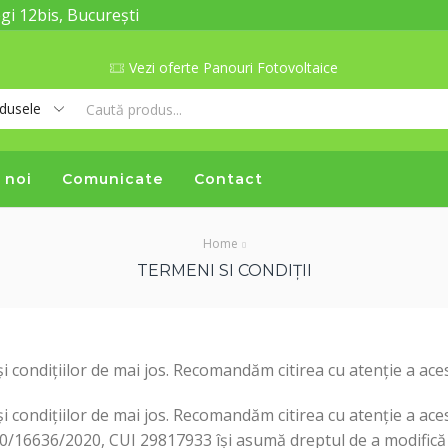
gi 12bis, București
Vezi oferte Panouri Fotovoltaice
Search
input
 noi
Comunicate
Contact
Home
TERMENI SI CONDIȚII
și condițiilor de mai jos. Recomandăm citirea cu atenție a ace
și condițiilor de mai jos. Recomandăm citirea cu atenție a ace
40/16636/2020, CUI 29817933 își asumă dreptul de a modifică a