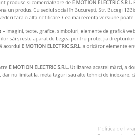
nt produse și comercializare de
E MOTION ELECTRIC S.R.L.
P
ționa un produs. Cu sediul social în București, Str. Bucegi 1
deri fără o altă notificare. Cea mai recentă versiune poate 
o
– imagini, texte, grafice, simboluri, elemente de grafică web
rilor săi și este aparat de Legea pentru protecția drepturilor 
ră acordul
E MOTION ELECTRIC S.R.L.
a oricăror elemente en
ătre
E MOTION ELECTRIC S.R.L.
Utilizarea acestei mărci, a do
 dar nu limitat la, meta taguri sau alte tehnici de indexare,
Politica de livr