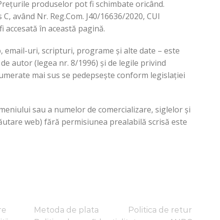
rețurile produselor pot fi schimbate oricând.
2Bis C, având Nr. Reg.Com. J40/16636/2020, CUI
fi accesată în această pagină.
, email-uri, scripturi, programe și alte date – este
de autor (legea nr. 8/1996) și de legile privind
umerate mai sus se pedepsește conform legislației
meniului sau a numelor de comercializare, siglelor și
 căutare web) fără permisiunea prealabilă scrisă este
are
Metoda de plata
Politica de retur