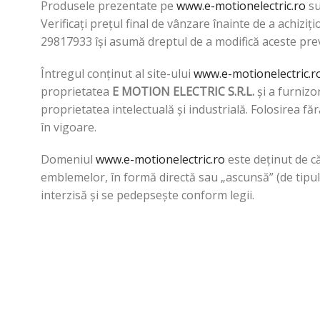
Produsele prezentate pe
www.
e-motionelectric.ro
su
Verificați prețul final de vânzare înainte de a achizi
29817933 își asumă dreptul de a modifică aceste preve
Întregul conținut al site-ului
www.
e-motionelectric.r
proprietatea
E MOTION ELECTRIC S.R.L.
și a furnizo
proprietatea intelectuală și industrială. Folosirea fă
în vigoare.
Domeniul
www.
e-motionelectric.ro
este deținut de c
emblemelor, în formă directă sau „ascunsă” (de tipul,
interzisă și se pedepsește conform legii.