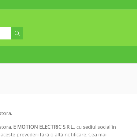
Profită acum de Electric-up!
stora.
stora.
E MOTION ELECTRIC S.R.L
., cu sediul social în
ceste prevederi fără o altă notificare. Cea mai