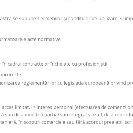
.
tră se supune Termenilor și condițiilor de ultilizare, și impl
e următoarele acte normative:
în cadrul contractelor încheiate cu profesioniștii
 incorecte
rmonizarea reglementărilor cu legislația europeană privind p
 acces limitat, în interes personal (efectuarea de comenzi on
ă sau de a modifică parțial sau integral site-ul, de a reproduc
manieră, în scopuri comerciale sau fără acordul prealabil scris