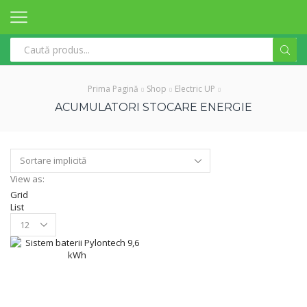
Search
input
Prima Pagină
Shop
Electric UP
ACUMULATORI STOCARE ENERGIE
View as:
Grid
List
Products
per
page