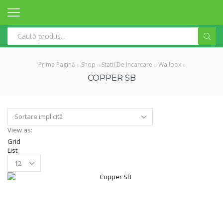
Search
input
Prima Pagină
Shop
Statii De Incarcare
Wallbox
COPPER SB
View as:
Grid
List
Products
per
page