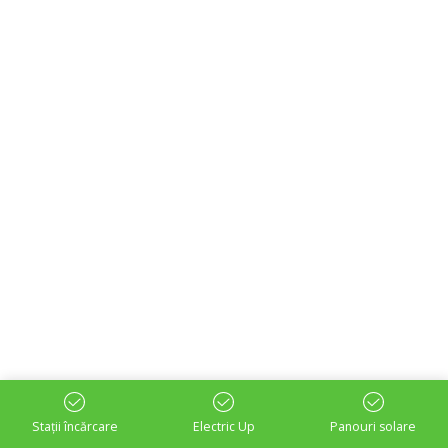
Stații încărcare
Electric Up
Panouri solare