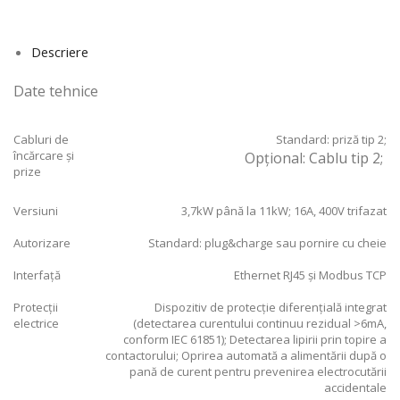
Descriere
Date tehnice
Cabluri de
Standard: priză tip 2;
încărcare și
Opțional: Cablu tip 2;
prize
Versiuni
3,7kW până la 11kW; 16A, 400V trifazat
Autorizare
Standard: plug&charge sau pornire cu cheie
Interfață
Ethernet RJ45 și
Modbus TCP
Protecții
Dispozitiv de protecție diferențială integrat
electrice
(detectarea curentului continuu rezidual >6mA,
conform IEC 61851); Detectarea lipirii prin topire a
contactorului; Oprirea automată a alimentării după o
pană de curent pentru prevenirea electrocutării
accidentale