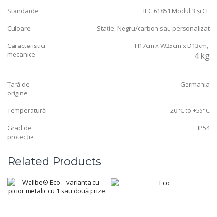
Standarde
IEC 61851 Modul 3 și CE
Culoare
Stație: Negru/carbon sau personalizat
Caracteristici
H17cm x W25cm x D13cm,
mecanice
4 kg
Țară de
Germania
origine
Temperatură
-20°C to +55°C
Grad de
IP54
protecție
Related Products