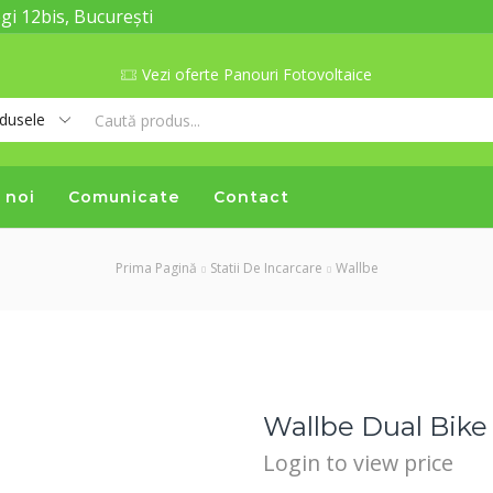
gi 12bis, București
Vezi oferte Panouri Fotovoltaice
Search
input
 noi
Comunicate
Contact
Prima Pagină
Statii De Incarcare
Wallbe
Wallbe Dual Bike
Login to view price