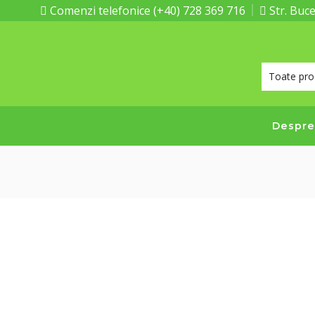
Comenzi telefonice (+40) 728 369 716
Str. Buce
Despre