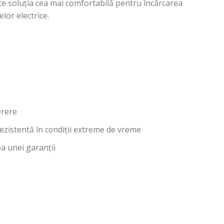
te soluția cea mai comfortabilă pentru încărcarea
elor electrice.
erere
ezistentă în condiții extreme de vreme
a unei garanții