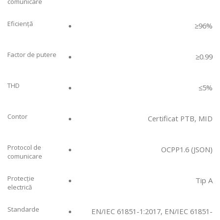
comunicare
Eficiență
≥
96%
Factor de putere
≥
0.99
THD
≤
5%
Contor
Certificat PTB, MID
Protocol de
OCPP1.6 (JSON)
comunicare
Protecție
Tip A
electrică
Standarde
EN/IEC 61851-1:2017, EN/IEC 61851-