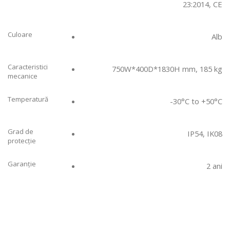
23:2014, CE
Culoare
Alb
Caracteristici
750W*400D*1830H mm, 185 kg
mecanice
Temperatură
-30°C to +50°C
Grad de
IP54, IK08
protecție
Garanție
2 ani