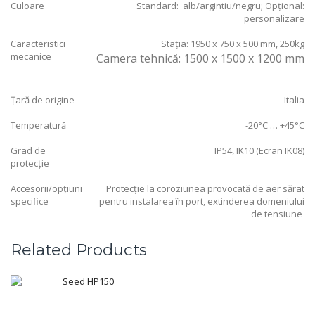
Culoare
Standard: alb/argintiu/negru; Opțional:
personalizare
Caracteristici
Stația: 1950 x 750 x 500 mm, 250kg
mecanice
Camera tehnică: 1500 x 1500 x 1200 mm
Țară de origine
Italia
Temperatură
-20°C … +45°C
Grad de
IP54, IK10 (Ecran IK08)
protecție
Accesorii/opțiuni
Protecție la coroziunea provocată de aer sărat
specifice
pentru instalarea în port, extinderea domeniului
de tensiune
Related Products