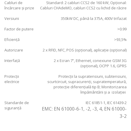
Cabluri de
Standard: 2 cabluri CCS2 de 160 kW, Opțional:
încărcare și prize
Cabluri CHAdeMO, cabluri CCS2 cu lichid de răcire
Versiuni
350kW DC, până la 375A, 400V trifazat
Factor de putere
>0.99
Eficiență
>93,5%
Autorizare
2 x RFID, NFC, POS (opțional), aplicație (opțional)
Interfață
2 x Ecran 7”, Ethernet, conexiune GSM 3G
(opțional), OCPP 1.6, GPRS
Protecții
Protecții la supratensiuni, subtensiuni,
electrice
scurtcircuit, supracurenți, supratemperatură,
protecție diferențială tip B; Monitorizarea
împământării și a izolației
Standarde de
IEC 61851-1, IEC 61439-2
siguranță
EMC: EN 61000-6-1, -2, -3, 4, EN 61000-
3-2