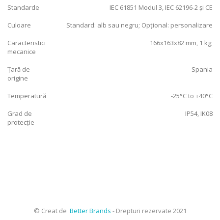
Standarde
IEC 61851 Modul 3, IEC 62196-2 și CE
Culoare
Standard: alb sau negru; Opțional: personalizare
Caracteristici
166x163x82 mm, 1 kg;
mecanice
Țară de
Spania
origine
Temperatură
-25°C to +40°C
Grad de
IP54, IK08
protecție
© Creat de
Better Brands
- Drepturi rezervate 2021