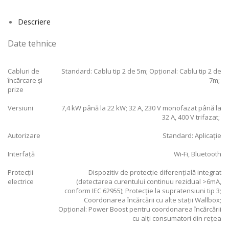
Descriere
Date tehnice
Cabluri de
Standard: Cablu tip 2 de 5m; Opțional: Cablu tip 2 de
încărcare și
7m;
prize
Versiuni
7,4 kW până la 22 kW; 32 A, 230 V monofazat până la
32 A, 400 V trifazat;
Autorizare
Standard: Aplicație
Interfață
Wi-Fi, Bluetooth
Protecții
Dispozitiv de protecție diferențială integrat
electrice
(detectarea curentului continuu rezidual >6mA,
conform IEC 62955); Protecție la supratensiuni tip 3;
Coordonarea încărcării cu alte stații Wallbox;
Opțional: Power Boost pentru coordonarea încărcării
cu alți consumatori din rețea