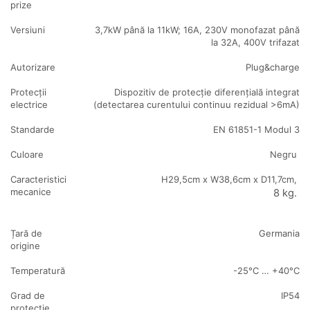
prize
Versiuni
3,7kW până la 11kW; 16A, 230V monofazat până
la 32A, 400V trifazat
Autorizare
Plug&charge
Protecții
Dispozitiv de protecție diferențială integrat
electrice
(detectarea curentului continuu rezidual >6mA)
Standarde
EN 61851-1 Modul 3
Culoare
Negru
Caracteristici
H29,5cm x W38,6cm x D11,7cm,
mecanice
8 kg.
Țară de
Germania
origine
Temperatură
-25°C … +40°C
Grad de
IP54
protecție