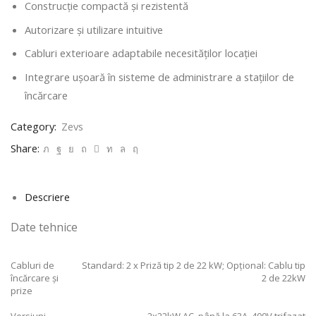
Construcție compactă și rezistentă
Autorizare și utilizare intuitive
Cabluri exterioare adaptabile necesităților locației
Integrare ușoară în sisteme de administrare a stațiilor de
încărcare
Category:
Zevs
Share:
Descriere
Date tehnice
Cabluri de
Standard: 2 x Priză tip 2 de 22 kW; Opțional: Cablu tip
încărcare și
2 de 22kW
prize
Versiuni
2x22kW AC, până la 63A, 400V trifazat