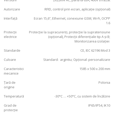
Autorizare
RFID, control prin ecran, aplicație (opțional)
Interfață
Ecran 15,6”, Ethernet, conexiune GSM, Wi-Fi, OCPP
1.6
Protecții
Protecție la supracurenți, protecție la supratensiune
electrice
(opțional), Protecții diferențiale tip A și B;
Monitorizarea izolației
Standarde
CE, IEC 62196 Mod 3
Culoare
Standard: argintiu; Opțional: personalizare
Caracteristici
1585 x 500 x 200 mm
mecanice
Țară de
Polonia
origine
Temperatură
-30°C … +50°C, cu sistem de încălzire
Grad de
IP65/IP54, IK10
protecție